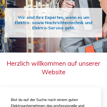
Wir sind Ihre Experten, wenn es um
Wir sind Ihre Experten, wenn es um
Wir sind Ihre Experten, wenn es um
Elektro- sowie Nachrichtentechnik und
Elektro- sowie Nachrichtentechnik und
Elektro- sowie Nachrichtentechnik und
Elektro-Service geht.
Elektro-Service geht.
Elektro-Service geht.
Herzlich willkommen auf unserer
Website
Bist du auf der Suche nach einem guten
Elektrounternehmen das professionelle und