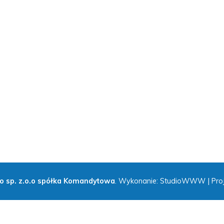
ro sp. z.o.o spółka Komandytowa
. Wykonanie: StudioWWW |
Pro